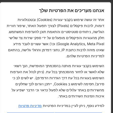
051-2440750
אנחנו מעריכים את הפרטיות שלך
info@alexandertowels.com
אתר זה עושה שימוש בקבצי עוגיות (Cookies) ובטכנולוגיות
דומות, לרבות פיקסלים (Pixels) לצורך תפעול האתר, שיפור חוויית
האודם 3 פתח תקווה
הגלישה, ניתוחים סטטיסטיים והתאמת תוכן להעדפות המשתמש.
חלק מהעוגיות והפיקסלים מופעלים על ידי ספקי שירות צד שלישי
חפשו אותנו
Google Analytics, Meta Pixel) וכו') אשר עשויים לעבד מידע
שאינו מזהה לרבות כתובת IP, נתוני דפדפן והרגלי גלישה, בהתאם
למדיניות הפרטיות שלהם.
הצטרפו לניוזלטר שלנו
השימוש בקבצי עוגיות מותנה בהסכמתך המופרשת, הנך רשאי
שלא לאשר או לחזור מהסכמתך בכל עת. (ניתן לנהל את העדפות
השימוש בעוגיות בכל עת דרך הגדרות הדפדפן). יש לשים לב כי
בלחיצה על ״הרשמה״ אני מאשר/ת קבלת דיוור פרסומי
סירוב/ חסימה לשימוש ב Cookies, ייתכן ויגרום לכך שחלקים
באמצעות דואל ולתנאי השימוש
מהשירותים באתר עלולים שלא לפעול כראוי וכי הדבר ישפיע על
איכות וזמינות השירותים באתר.
שלח
למידע נוסף, ניתן לעיין במדיניות הפרטיות
מדיניות פרטיות