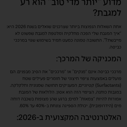
מדוע “יותר מדי טוב” הוא רע
למגבת?
אחת השאלות הנפוצות ביותר שצרכנים שואלים בשנת 2026 היא:
“איך המגבת שלי הפכה מחלקית ומלטפת למגבת שפשוט לא
מייבשת?”. התשובה טמונה כמעט תמיד בשימוש שגוי במרככי
כביסה.
המכניקה של המרכך:
מרככי כביסה אינם “מנקים” או “מרככים” את הסיב מבפנים. הם
פועלים באמצעות ציפוי חיצוני של חומרים פעילים שטח
(Surfactants) קטיוניים, המעניקים תחושה שמנונית וחלקלקה.
במגבות כותנה, הציפוי הזה הוא אסון. הלולאות של המגבת
אמורות להיות “צמאות” למים; ברגע שהן מצופות בשכבה דוחה
מים (הידרופובית), יכולת הספיגה צונחת ב-40% עד 60%.
האלטרנטיבה המקצועית ב-2026: