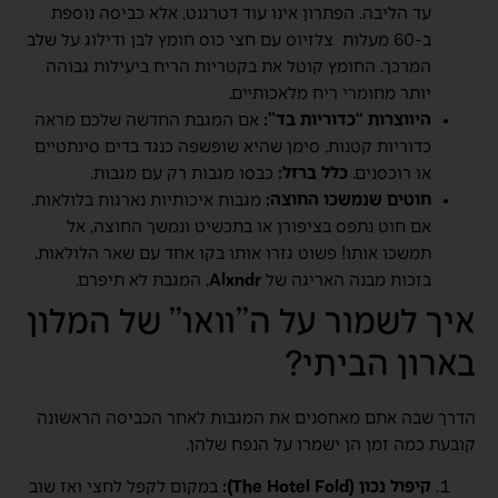
עד הליבה. הפתרון אינו עוד דטרגנט, אלא כביסה נוספת
ב-60 מעלות צלזיוס עם חצי כוס חומץ לבן ודילוג על שלב
המרכך. החומץ קוטל את בקטריות הריח ביעילות גבוהה
יותר מחומרי ריח מלאכותיים.
היווצרות “כדוריות בד”:
אם המגבת החדשה שלכם מראה
כדוריות קטנות, סימן שהיא שופשפה כנגד בדים סינתטיים
או רוכסנים.
כלל ברזל:
כבסו מגבות רק עם מגבות.
חוטים שנמשכו החוצה:
מגבות איכותיות נארגות בלולאות.
אם חוט נתפס בציפורן או בתכשיט ונמשך החוצה, אל
תמשכו אותו! פשוט גזרו אותו בקו אחד עם שאר הלולאות.
בזכות מבנה האריגה של
Alxndr
, המגבת לא תיפרם.
איך לשמור על ה”וואו” של המלון
בארון הביתי?
הדרך שבה אתם מאחסנים את המגבות לאחר הכביסה הראשונה
קובעת כמה זמן הן ישמרו על הנפח שלהן.
קיפול נכון (The Hotel Fold):
במקום לקפל לחצי ואז שוב