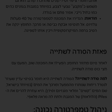
אותם חומרי ציפוי וסיליקונים שהוזכרו קודם. הוא גם
משמש כ”מקבע” טבעי לצבע, במיוחד במגבות בגוונים כהים
כמו כחול נייבי, אפור פחם או בורדו.
הוראות:
הגדירו את המכונה לטמפרטורה של 40 מעלות
צלזיוס. אל תוסיפו אבקת כביסה או מרכך. החומץ ינקה את
הסיב ברמה המיקרוסקופית ויכין אותו לספיגה.
פאזת הסודה לשתייה
לאחר סיום מחזור החומץ, הפעילו את המכונה שוב, הפעם עם
חצי כוס סודה לשתייה.
למה סודה לשתייה?
הסודה לשתייה היא חומר בסיסי עדין שעוזר
לנטרל ריחות שנותרו מהמפעל ומרכך את המים (במיוחד בישראל,
שם המים “קשים” ומלאי מגנזיום וסידן). היא עוזרת להרים את ה-
Piles (הלולאות) של המגבת ולתת לה מראה פלאפי.
ניהול טמפרטורה נכונה: