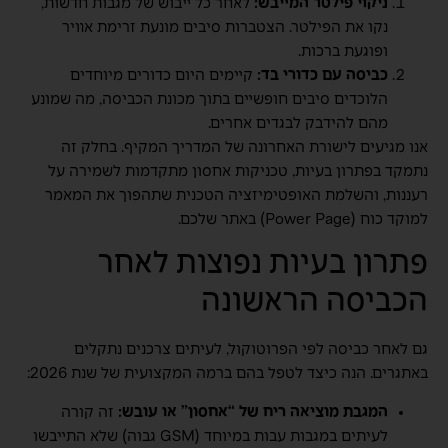
ניקוי פילטר המייבש:
לאחר כל ייבוש של מגבות חדשות,
נקו את הפילטר. הצטברות סיבים מונעת זרימת אוויר
ופוגעת ברכות.
כביסה עם כדורי בד:
קיימים היום כדורים מיוחדים
הלוכדים סיבים חופשיים בתוך מכונת הכביסה, מה שמונע
מהם להידבק לבגדים אחרים.
אנו מגיעים לישורת האחרונה של המדריך המקיף. בחלק זה
נתמקד בפתרון בעיות, טכניקות אחסון מתקדמות לשמירה על
רעננות, והשלמת האופטימיזציה הטכנית שתהפוך את המאמר
למוקד כוח (Power Page) באתר שלכם.
פתרון בעיות נפוצות לאחר
הכביסה הראשונה
גם לאחר כביסה לפי הפרוטוקול, לעיתים צרכנים נתקלים
באתגרים. הנה כיצד לטפל בהם ברמה המקצועית של שנת 2026:
המגבת מוציאה ריח של “אחסון” או עובש:
זה קורה
לעיתים במגבות עבות במיוחד (GSM גבוה) שלא התייבשו