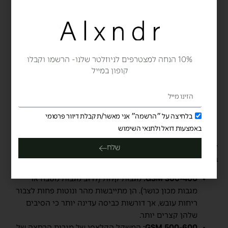
התנועה הסיבובית בשילוב עם זרם אוויר חם מונעת
מהלולאות להידבק זו לזו. טיפ הזהב: לעולם אל תמלאו את
המייבש עד אפס מקום. מגבות זקוקות ל”מרחב נשימה” כדי
שהאוויר יוכל לעבור בין הלולאות ולנפח אותן.
חיישני לחות:
השתמשו בתוכנית “ייבוש לארון” המבוססת
10% הנחה למצטרפים לניוזלטר שלנו- הרשמו וקבלו
קופון במייל
על חיישנים, המפסיקה את הפעולה ברגע שהמגבת יבשה,
ובכך מונעת נזקי חום מיותרים.
הבנת ה-GSM והשפעתו על
בלחיצה על ״הרשמה״ אני מאשר/ת קבלת דיוור פרסומי
הכביסה
באמצעות דואל ולתנאי השימוש
לא כל המגבות נולדו שוות, והטיפול במגבת חדשה תלוי מאוד
שלח
במשקל הסגולי שלה.
300-400 GSM:
מגבות קלות (לרוב מגבות מטבח או
מגבות מכון כושר). הן מתייבשות מהר ונוטות פחות לצבור
ריחות עובש, אך דורשות כביסה עדינה יותר כי הסיבים
שלהן קצרים יותר.