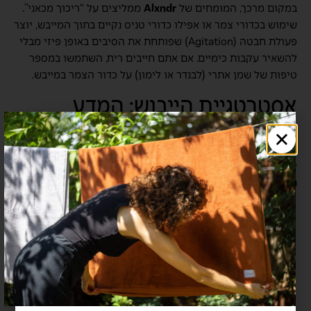
במקום מרכך, המומחים של
Alxndr
ממליצים על “ריכוך מכאני”.
שימוש בכדורי צמר או אפילו כדורי טניס נקיים בתוך המייבש, יוצר
פעולת חבטה (Agitation) שפותחת את הסיבים באופן פיזי מבלי
להשאיר עקבות כימיים. אם אתם חייבים ריח, השתמשו במספר
טיפות של שמן אתרי (לבנדר או לימון) על כדור הצמר במייבש.
אסטרטגיית הייבוש: המדע
שמאחורי המגע הפלאפי
ייבוש מגבות חדשות הוא שלב קריטי שבו נקבע האם המגבת
תישאר רכה לאורך זמן או תהפוך לנוקשה (“קרטונית”).
ייבוש בשמש (Line Drying):
בישראל, השמש חזקה מאוד.
ייבוש ממושך בשמש ישירה גורם ל”ייבוש יתר” (Over-
drying), מה שמוציא את הלחות הטבעית מתוך ליבת סיב
הכותנה והופך אותו לשביר. אם אתם מייבשים בחוץ, הוציאו
את המגבות כשהן עדיין לחות ב-5% והשלימו את הייבוש
בתוך הבית בצל.
ייבוש במייבש:
זהו הפתרון המועדף למגבות ב-2026.