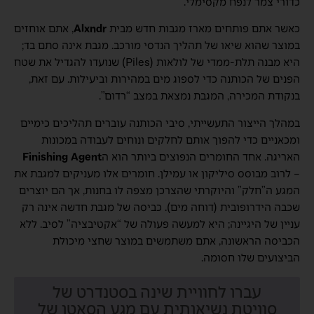
כדורי צמר לנפח מקסימלי.
כאשר אתם פותחים מארז מגבות חדש מבית
Alxndr
, אתם אוחזים
במוצר שהוא שיאו של תהליך הנדסי מורכב. מגבת אינה סתם בד;
היא מבנה תלת-ממדי של לולאות (Piles) שנועדו להגדיל את שטח
הפנים של הכותנה כדי לספוג מים במהירות וביעילות. עם זאת,
בנקודת המכירה, המגבת נמצאת במצב “רדום”.
במהלך הייצור התעשייתי, סיבי הכותנה עוברים תהליכים כימיים
ומכאניים כדי להפוך אותם לחלקים ונוחים לעבודה במכונות
האריגה. אחד החומרים הנפוצים ביותר הוא ה
Finishing Agent
– לרוב מבוסס סיליקון או עמילן. חומרים אלו מעניקים למגבת את
המגע ה”חלק” והיוקרתי שהצרכן מצפה לו בחנות, אך הם יוצרים
שכבה הידרופובית (דוחה מים). כביסה של מגבת חדשה אינה רק
עניין של היגיינה; היא למעשה פעולה של “אקטיבציה” לסיב. ללא
הכביסה הראשונה, אתם משתמשים במוצר שחצי מיכולת
הביצועים שלו חסומה.
עברו לחוויית שינה בסטנדרט של
סוויטת נשיאותית עם מגע הסאטן של