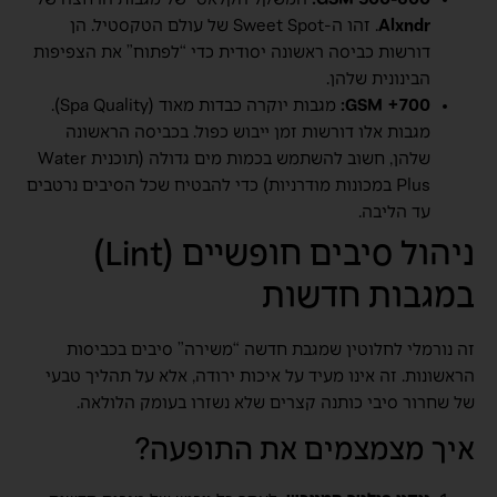
500-600 GSM:
המשקל הקלאסי של מגבות הרחצה של
Alxndr
. זהו ה-Sweet Spot של עולם הטקסטיל. הן
דורשות כביסה ראשונה יסודית כדי “לפתוח” את הצפיפות
הבינונית שלהן.
700+ GSM:
מגבות יוקרה כבדות מאוד (Spa Quality).
מגבות אלו דורשות זמן ייבוש כפול. בכביסה הראשונה
שלהן, חשוב להשתמש בכמות מים גדולה (תוכנית Water
Plus במכונות מודרניות) כדי להבטיח שכל הסיבים נרטבים
עד הליבה.
ניהול סיבים חופשיים (Lint)
במגבות חדשות
זה נורמלי לחלוטין שמגבת חדשה “משירה” סיבים בכביסות
הראשונות. זה אינו מעיד על איכות ירודה, אלא על תהליך טבעי
של שחרור סיבי כותנה קצרים שלא נשזרו בעומק הלולאה.
איך מצמצמים את התופעה?