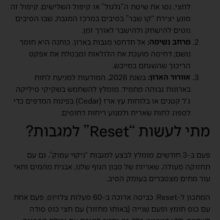
לחצי, נסו את שיטת ה”גלגול” או קיפול השלישים. קיפול זה
מונע יצירת “קו שבר” בסיבים במרכז המגבת, שבו הסיבים
נוטים להישחק ולהישבר לאורך זמן.
מרחב נשימה:
אל תדחסו מגבות בארון. כותנה היא חומר
נושם; דחיסה מועכת את הלולאות ומבטלת את אפקט
הריכוך שהשגתם במייבש.
אוורור הארון:
בשנת 2026, המודעות למניעת לחות
בארונות גבוהה מתמיד. מומלץ להשתמש בשקיקי סיליקה
ג’ל קטנים או בלוחות עץ ארז (Cedar) בפינות המדפים כדי
לספוג לחות שארית ולמנוע ריחות דחוסים.
מתי לעשות “Reset” למגבות?
פעם ב-3 חודשים, מומלץ לבצע למגבות “ניקוי עמוק”. גם עם
תחזוקה מעולה, שאריות של סבון הגוף שלנו, אבנית מהמים ותאי
עור מתים מצטברים בעומק הסיב.
המתכון ל-Reset: כביסה ארוכה ב-60 מעלות צלזיוס, פעם אחת
עם כוס חומץ ופעם שנייה (באותו מחזור) עם חצי כוס סודה