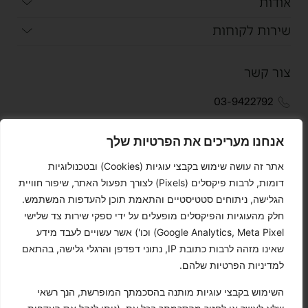
אודות
שירות לקוחות
צור קשר
03-9422792
051-2440750
אנחנו מעריכים את הפרטיות שלך
info@alexandertowels.com
אתר זה עושה שימוש בקבצי עוגיות (Cookies) ובטכנולוגיות
דומות, לרבות פיקסלים (Pixels) לצורך תפעול האתר, שיפור חוויית
האודם 3 פתח תקווה
הגלישה, ניתוחים סטטיסטיים והתאמת תוכן להעדפות המשתמש.
חלק מהעוגיות והפיקסלים מופעלים על ידי ספקי שירות צד שלישי
חפשו אותנו
Google Analytics, Meta Pixel) וכו') אשר עשויים לעבד מידע
שאינו מזהה לרבות כתובת IP, נתוני דפדפן והרגלי גלישה, בהתאם
למדיניות הפרטיות שלהם.
הצטרפו לניוזלטר שלנו
השימוש בקבצי עוגיות מותנה בהסכמתך המופרשת, הנך רשאי