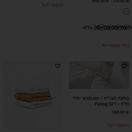
999.00
₪
–
722.00
₪
הוספה לסל
90x200
200x200
180X200
160X200
140X2
שני סדיני
יחיד
בחר אפשרויות
כותנה מצרית – סט מצעי יחיד
מלא – דגם Piping
599.00
₪
הוספה לסל