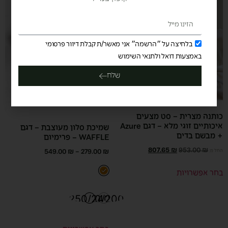
בלחיצה על ״הרשמה״ אני מאשר/ת קבלת דיוור פרסומי
באמצעות דואל ולתנאי השימוש
שלח
כותנה מצרית – סט מצעים
איכותיים זוגי מלא – דגם Azure
שמיכת סלון מעוצבת – דגם
+ מבשם בדים
WAFFLE – פרימיום
807.65
₪
953.00
₪
549.00
₪
–
279.00
₪
החל מ:
בחר אפשרויות
250/240
120/200