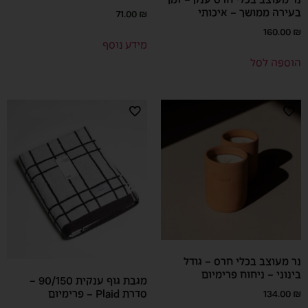
נר מעוצב בכלי חרס ענק – זמן
בעירה ממושך – איכותי
71.00
₪
160.00
₪
מידע נוסף
הוספה לסל
נר מעוצב בכלי חרס – גודל
בינוני – ניחוח פרימיום
מגבת גוף ענקית 90/150 –
סדרת Plaid – פרימיום
134.00
₪