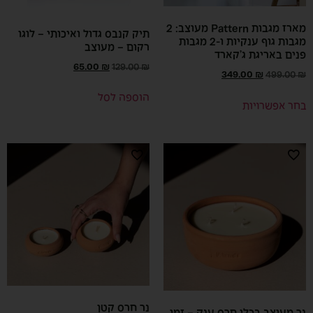
מארז מגבות Pattern מעוצב: 2
תיק קנבס גדול ואיכותי – לוגו
מגבות גוף ענקיות ו-2 מגבות
רקום – מעוצב
פנים באריגת ג’קארד
65.00
₪
129.00
₪
349.00
₪
499.00
₪
הוספה לסל
בחר אפשרויות
נר חרס קטן