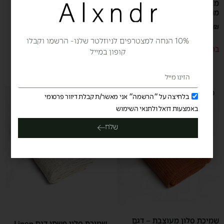
מארז 2 מגבות גוף איכותיות ו2
סט מגבות איכותיות מסדרת
מגבות פנים SuperHyder
Pattern – מארז 3 חלקים
באריגת ג’קארד
499.00
₪
349.00
₪
419.00
₪
10% הנחה למצטרפים לניוזלטר שלנו- הרשמו וקבלו
בחר אפשרויות
קופון במייל
בחר אפשרויות
בלחיצה על ״הרשמה״ אני מאשר/ת קבלת דיוור פרסומי
באמצעות דואל ולתנאי השימוש
שלח
שמיכת סלון מעוצבת – דגם