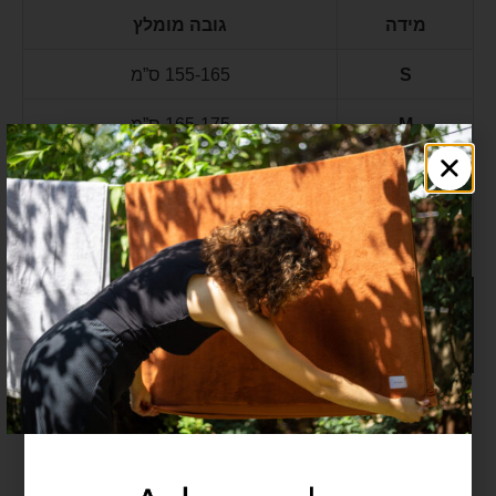
מידה
גובה מומלץ
S
155-165 ס”מ
M
165-175 ס”מ
L
175-185 ס”מ
XL
185-195 ס”מ
Classic Robe נועד למי שמחפש את חוויית הרחצה
האולטימטיבית – רכות יוצאת דופן, ספיגה גבוהה ותחושת פינוק
יומיומית שנשארת לאורך שנים.