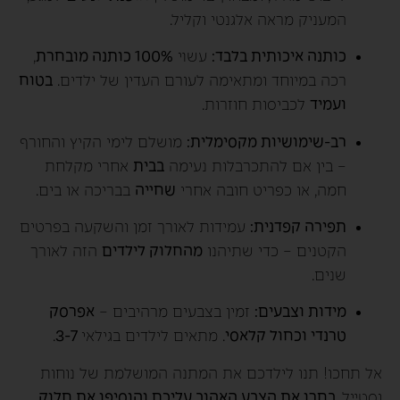
המעניק מראה אלגנטי וקליל.
כותנה איכותית בלבד:
עשוי
100% כותנה מובחרת
,
רכה במיוחד ומתאימה לעורם העדין של ילדים.
בטוח
ועמיד
לכביסות חוזרות.
רב-שימושיות מקסימלית:
מושלם לימי הקיץ והחורף
– בין אם להתכרבלות נעימה
בבית
אחרי מקלחת
חמה, או כפריט חובה אחרי
שחייה
בבריכה או בים.
תפירה קפדנית:
עמידות לאורך זמן והשקעה בפרטים
הקטנים – כדי שתיהנו
מהחלוק לילדים
הזה לאורך
שנים.
מידות וצבעים:
זמין בצבעים מרהיבים –
אפרסק
טרנדי וכחול קלאסי
. מתאים לילדים בגילאי
3-7
.
אל תחכו! תנו לילדכם את המתנה המושלמת של נוחות
וסטייל.
בחרו את הצבע האהוב עליכם והוסיפו את חלוק