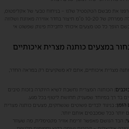
רפנו את מבשם הטקסטיל שלנו – בניחוח טבעי של אקליפטוס,
לבנדר ווניל מתוק. התזה קלה ממרחק של 10-20 ס”מ תיצור בחדר אווירה מאוזנת ושלווה
שם הופך כל סט מצעים איכותי לחבילת פינוק שפשוט אי
חור במצעים כותנה מצרית איכותיים
נה מצרית איכותיים, אתם לא משקיעים רק במראה החדר,
הכותנה המצרית נחשבת לשיא היוקרה בזכות סיבים
ים בד רך במיוחד שמעניק תחושת ליטוף בכל מגע.
הזמן:
בניגוד לבדים פשוטים שנשחקים, מצעים כותנה מצרית
ם יותר ככל שמכבסים אותם יותר.
:
הבד הנושם מאפשר זרימת אוויר מקסימלית, מה שעוזר
טורה אידיאלית – קרירות נעימה בקיץ וחמימות מלטפת