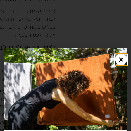
כדי להשלים את החוויה, צי
בכל ערב מחדש. שילוב המב
אפשר לעמוד בפניה.
למה כדאי לכם לב
מ”דגם Azure”?
כשאתם בוחרים במצעים כות
אלא באיכות החיים שלכם:
רכות של בית מלון 5 כוכבים:
ארוכים וחזקים היוצר
איכות שמשתבחת עם 
הופכים לרכים ונעימי
ויסות טמפרטורה טבעי
לגוף לשמור על טמפר