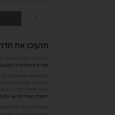
תהפכו את חדר 
הכירו את הסט המושלם לשד
מצרית איכותיים מ”דגם Azure” יחד עם מבשם הטקסטיל הריחני והמרגיע שלנו.
סט מצעים e
עשויים מ-00%
יוקרה מיידית לחדר השינה.
המשלב סטייל מלונאי עם נו
נושם, קליל ומפנק, ושומר ע