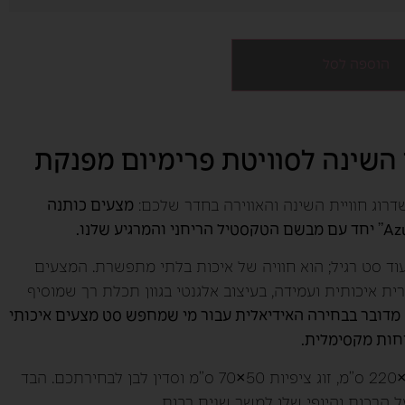
הוספה לסל
השינה לסוויטת פרימיום מפנקת
רוג חוויית השינה והאווירה בחדר שלכם:
מצעים כותנה
Azur הוא לא עוד סט רגיל; הוא חוויה של איכות בלתי מתפשרת. המצעים
1 כותנה מצרית איכותית ועמידה, בעיצוב אלגנטי בגוון תכלת רך שמוסיף
מדובר בבחירה האידיאלית עבור מי שמחפש סט מצעים איכותי
חות מקסימלית.
הסט כולל ציפה זוגית 200×220 ס”מ, זוג ציפיות 50×70 ס”מ וסדין לבן לבחירתכם. הבד
ל הרכות והיופי שלו למשך שנים רבות.