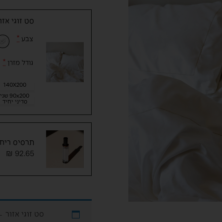
סט זוגי אזו
צבע
*
גודל מזרן
*
140X200
90x200 שני
סדיני יחיד
תרסיס ריח
₪
92.65
סט זוגי אזור
←