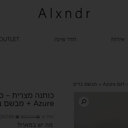
אירוח
חדר שינה
OUTLET
בשם בדים
כותנה מצרית – סט
Azure + מבשם בדים
החל מ:
₪
953.00
₪
807.65