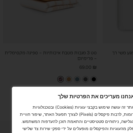
גע משי רך
סט 3 מגבות מטבח איכותיות – ספיגה מקסימלית
– פרימיום
69.00
₪
נחנו מעריכים את הפרטיות שלך
בחר אפשרויות
אתר זה עושה שימוש בקבצי עוגיות (Cookies) ובטכנולוגיות
דומות, לרבות פיקסלים (Pixels) לצורך תפעול האתר, שיפור חוויית
גלישה, ניתוחים סטטיסטיים והתאמת תוכן להעדפות המשתמש.
לק מהעוגיות והפיקסלים מופעלים על ידי ספקי שירות צד שלישי